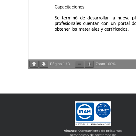
Página
1
/
3
Zoom
100%
Alcance:
Otorgamiento de préstamos
personales y de préstamos de