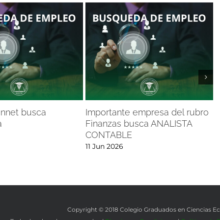
onnet busca
Importante empresa del rubro
I
a
Finanzas busca ANALISTA
CONTABLE
0
11 Jun 2026
Copyright © 2018 Colegio Graduados en Ciencias 