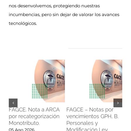
nos desenvolvemos, protegiendo nuestras
incumbencias, pero sin dejar de valorar los avances
tecnológicos.
Artículos relacionados
FAGCE. Nota a ARCA
FAGCE – Notas por
FA
por recategorización
vencimientos GPH, B.
pr
Monotributo.
Personales y
SS
Modificación Ley
pl
05 Ago 2026