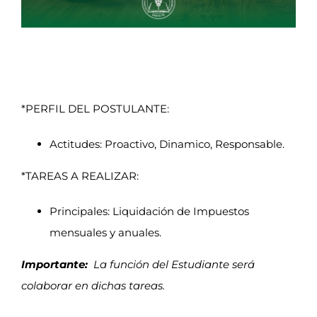
Iniciar sesión
(Cerrado) Estudio Contable de la ciudad de Santa
Portal de empleo
Fe se busca Est. Avanzado / CPN.
*PERFIL DEL POSTULANTE:
Actitudes: Proactivo, Dinamico, Responsable.
*TAREAS A REALIZAR:
Principales: Liquidación de Impuestos
mensuales y anuales.
Importante:
La función del
Estudiante será
colaborar en dichas tareas.