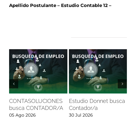
Apellido Postulante – Estudio Contable 12 –
Artículos relacionados
CONTASOLUCIONES
Estudio Donnet busca
an
busca CONTADOR/A
Contador/a
Ju
Av
05 Ago 2026
30 Jul 2026
tra
Co