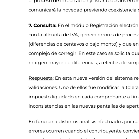
el proceso de importación y listar todos los er
comunicará la novedad previendo coexistencia de
7. Consulta:
En el módulo Registración electróni
con la alícuota de IVA, genera errores de proces
(diferencias de centavos o bajo monto) y que 
complejo de corregir .En este caso se solicita q
margen mayor de diferencias, a efectos de simpli
Respuesta
: En esta nueva versión del sistema r
validaciones. Uno de ellos fue modificar la toler
impuesto liquidado en cada comprobante a fin 
inconsistencias en las nuevas pantallas de apertu
En función a distintos análisis efectuados por 
errores ocurren cuando el contribuyente convi